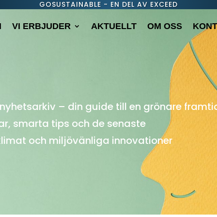
GOSUSTAINABLE - EN DEL AV EXCEED
M
VI ERBJUDER
AKTUELLT
OM OSS
KONT
nyhetsarkiv – din guide till en grönare framti
lar, smarta tips och de senaste
 klimat och miljövänliga innovationer