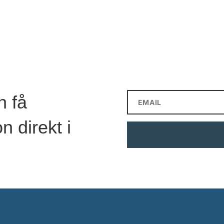
h få
n direkt i