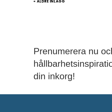
« ÄLDRE INLÄGG
Prenumerera nu oc
hållbarhetsinspiratio
din inkorg!