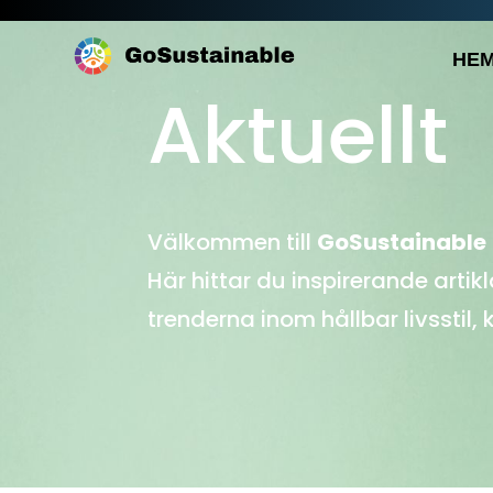
HE
Aktuellt
Välkommen till
GoSustainable
Här hittar du inspirerande artik
trenderna inom hållbar livsstil,