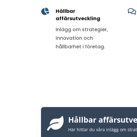

Hållbar

affärsutveckling
Inlägg om strategier,
innovation och
hållbarhet i företag.
Hållbar affärsutv

Här hittar du våra inlägg om strat