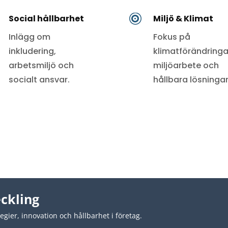

Social hållbarhet
Miljö & Klimat
Inlägg om
Fokus på
inkludering,
klimatförändringa
arbetsmiljö och
miljöarbete och
socialt ansvar.
hållbara lösningar
eckling
egier, innovation och hållbarhet i företag.