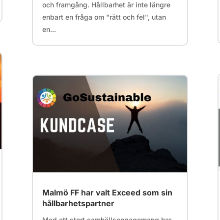
och framgång. Hållbarhet är inte längre
enbart en fråga om "rätt och fel", utan
en...
Malmö FF har valt Exceed som sin
hållbarhetspartner
Med ett stort samhällsengagemang har