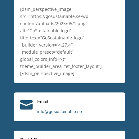
[dsm_perspective_image
src=”https://gosustainable.se/wp-
content/uploads/2025/05/1.png”
alt=”GoSustainable logo”
title_text=”GoSustainable_logo”
_builder_version=”4.27.4″
_module_preset=”default”
global_colors_info=”{}”
theme_builder_area=”et_footer_layout”]
[/dsm_perspective_image]

Email
info@gosustainable.se