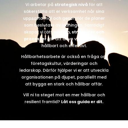
Vi arbetar på
strategisk nivå
för att
säkerställa att er verksamhet når sina
uppsatta mål och genomför de planer
som beslutats av ledningen. Samtidigt
skapar vi rätt
system, strukturer och
processer
för att driva verksamheten
hållbart och effektivt.
Hållbarhetsarbete är också en fråga om
företagskultur, värderingar och
ledarskap. Därför hjälper vi er att utveckla
organisationen på djupet, parallellt med
att bygga en stark och hållbar affär.
Vill ni ta steget mot en mer hållbar och
resilient framtid?
Låt oss guida er dit.