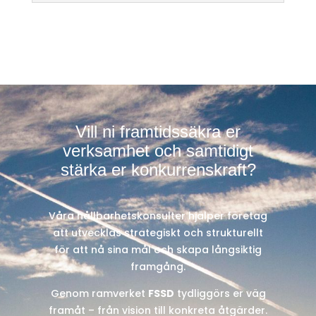
Vill ni framtidssäkra er
verksamhet och samtidigt
stärka er konkurrenskraft?
Våra hållbarhetskonsulter hjälper företag
att utvecklas strategiskt och strukturellt
för att nå sina mål och skapa långsiktig
framgång.
Genom ramverket
FSSD
tydliggörs er väg
framåt – från vision till konkreta åtgärder.