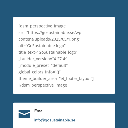
[dsm_perspective_image
src=”https://gosustainable.se/wp-
content/uploads/2025/05/1.png”
alt=”GoSustainable logo”
title_text=”GoSustainable_logo”
_builder_version=”4.27.4″
_module_preset=”default”
global_colors_info=”{}”
theme_builder_area=”et_footer_layout”]
[/dsm_perspective_image]

Email
info@gosustainable.se